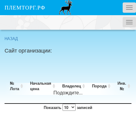
ПЛЕМТОРГ.РФ
Tog
nav
Tog
nav
НАЗАД
Сайт организации:
№
Начальная
Инв.
Владелец
Порода
Лота
цена
№
Подождите...
№
Начальная
Владелец
Порода
Инв.
Показать
записей
Лота
цена
№