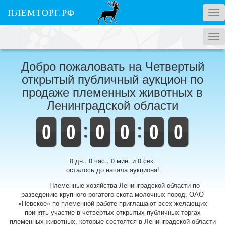
ПЛЕМТОРГ.РФ
Tog
nav
Tog
nav
Добро пожаловать на Четвертый
открытый публичный аукцион по
продаже племенных животных в
Ленинградской области
0
0
0
0
0
0
0 дн., 0 час., 0 мин. и 0 сек.
осталось до начала аукциона!
Племенные хозяйства Ленинградской области по
разведению крупного рогатого скота молочных пород, ОАО
«Невское» по племенной работе приглашают всех желающих
принять участие в четвертых открытых публичных торгах
племенных животных, которые состоятся в Ленинградской области