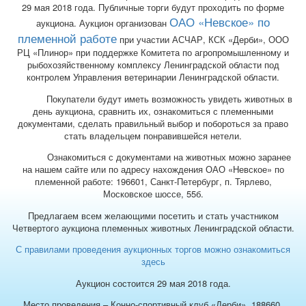
29 мая 2018 года. Публичные торги будут проходить по форме
ОАО «Невское» по
аукциона. Аукцион организован
племенной работе
при участии АСЧАР, КСК «Дерби», ООО
РЦ «Плинор» при поддержке Комитета по агропромышленному и
рыбохозяйственному комплексу Ленинградской области под
контролем Управления ветеринарии Ленинградской области.
Покупатели будут иметь возможность увидеть животных в
день аукциона, сравнить их, ознакомиться с племенными
документами, сделать правильный выбор и побороться за право
стать владельцем понравившейся нетели.
Ознакомиться с документами на животных можно заранее
на нашем сайте или по адресу нахождения ОАО «Невское» по
племенной работе: 196601, Санкт-Петербург, п. Тярлево,
Московское шоссе, 55б.
Предлагаем всем желающими посетить и стать участником
Четвертого аукциона племенных животных Ленинградской области.
С правилами проведения аукционных торгов можно ознакомиться
здесь
Аукцион состоится 29 мая 2018 года.
Место проведения – Конно-спортивный клуб «Дерби». 188660,