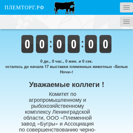
ПЛЕМТОРГ.РФ
Tog
nav
Tog
nav
0
0
0
0
0
0
0 дн., 0 час., 0 мин. и 0 сек.
осталось до начала 17 выставки племенных животных «Белые
Ночи»!
Уважаемые коллеги !
Комитет по
агропромышленному и
рыбохозяйственному
комплексу Ленинградской
области, ООО «Племенной
завод «Бугры» и Ассоциация
по совершенствованию черно-