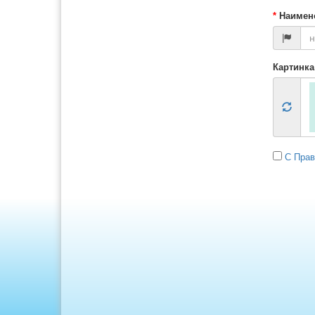
*
Наимено
Картинка
С Пра