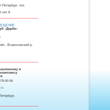
т-Петербург, пос.
3 лит.А
МЕЩЕНИЕ
уб «Дерби»
u
обл., Всеволожский р-
мышленному и
 комплексу
ти
579-30-36
.ru
Петербург,