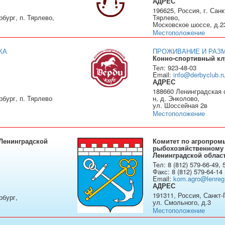
АДРЕС
196625, Россия, г. Санк
рбург, п. Тярлево,
Тярлево,
Московское шоссе, д.2
Местоположение
КА
ПРОЖИВАНИЕ И РАЗ
Конно-спортивный кл
Тел: 923-48-03
Email:
info@derbyclub.r
АДРЕС
188660 Ленинградская 
рбург, п. Тярлево
н, д. Энколово,
ул. Шоссейная 2в
Местоположение
Ленинградской
Комитет по агропро
рыбохозяйственному
Ленинградской облас
Тел: 8 (812) 579-66-49, 
Факс: 8 (812) 579-64-14
Email:
kom.agro@lenreg
АДРЕС
191311, Россия, Санкт-
рбург,
ул. Смольного, д.3
Местоположение